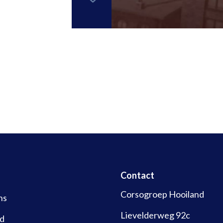
Contact
Corsogroep Hooiland
ns
Lievelderweg 92c
d