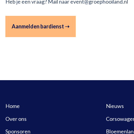
Heb je een vraag? Mail naar event@groephooiland.nl
Aanmelden bardienst ➝
Home
Nieuws
Over ons
Corsowage
Sponsoren
Bloemenlan