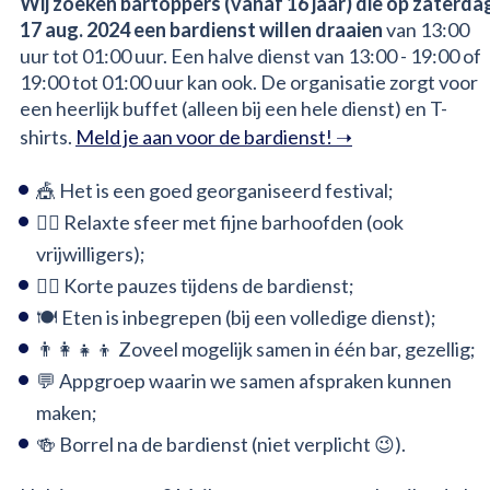
Wij zoeken bartoppers (vanaf 16 jaar) die op zaterda
17 aug. 2024 een bardienst willen draaien
van 13:00
uur tot 01:00 uur. Een halve dienst van 13:00 - 19:00 of
19:00 tot 01:00 uur kan ook. De organisatie zorgt voor
een heerlijk buffet (alleen bij een hele dienst) en T-
shirts.
Meld je aan voor de bardienst! ➝
🎪 Het is een goed georganiseerd festival;
🧘‍♀️ Relaxte sfeer met fijne barhoofden (ook
vrijwilligers);
😮‍💨 Korte pauzes tijdens de bardienst;
🍽️ Eten is inbegrepen (bij een volledige dienst);
👨‍👩‍👧‍👦 Zoveel mogelijk samen in één bar, gezellig;
💬 Appgroep waarin we samen afspraken kunnen
maken;
🍻 Borrel na de bardienst (niet verplicht 😉).