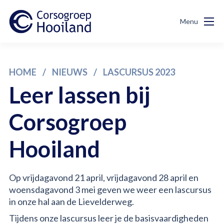
Menu
Over ons
Wagens
HOME
/
NIEUWS
/
LASCURSUS 2023
Nieuws
Leer lassen bij
Sponsoren
Corsogroep
Planning 2026
Hooiland
Contact
Op vrijdagavond 21 april, vrijdagavond 28 april en
woensdagavond 3 mei geven we weer een lascursus
Bestel
in onze hal aan de Lievelderweg.
je
Tijdens onze lascursus leer je de basisvaardigheden
shirt