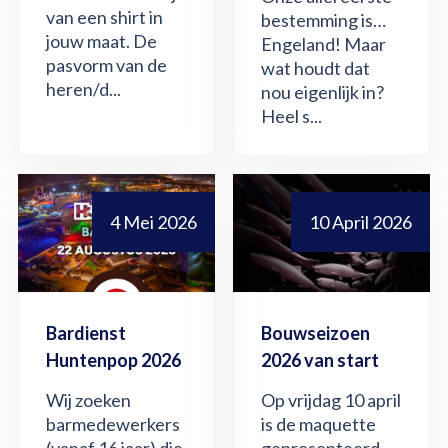
van een shirt in
bestemming is…
jouw maat. De
Engeland! Maar
pasvorm van de
wat houdt dat
heren/d...
nou eigenlijk in?
Heel s...
4 Mei 2026
10 April 2026
Bardienst
Bouwseizoen
Huntenpop 2026
2026 van start
Wij zoeken
Op vrijdag 10 april
barmedewerkers
is de maquette
(vanaf 16 jaar) die
gepresenteerd